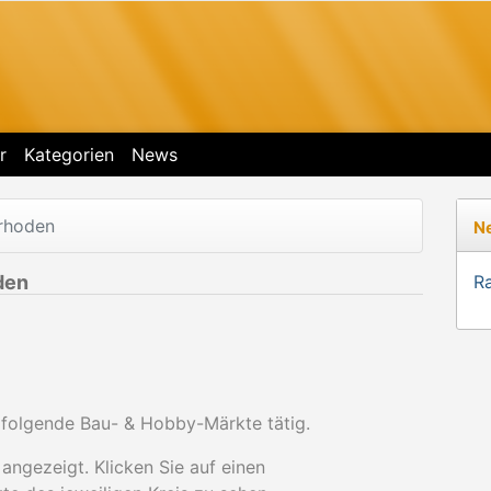
r
Kategorien
News
rrhoden
N
den
R
 folgende Bau- & Hobby-Märkte tätig.
angezeigt. Klicken Sie auf einen