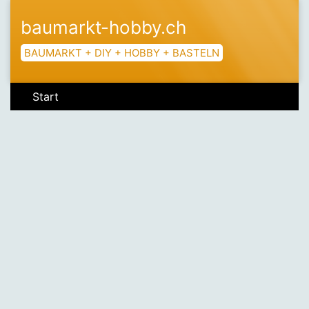
baumarkt-hobby.ch
BAUMARKT + DIY + HOBBY + BASTELN
Start