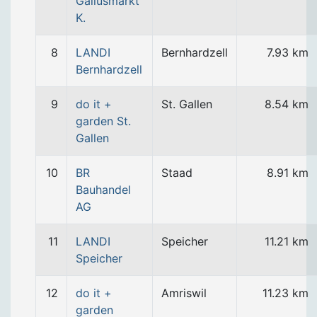
Gallusmarkt
K.
8
LANDI
Bernhardzell
7.93 km
Bernhardzell
9
do it +
St. Gallen
8.54 km
garden St.
Gallen
10
BR
Staad
8.91 km
Bauhandel
AG
11
LANDI
Speicher
11.21 km
Speicher
12
do it +
Amriswil
11.23 km
garden