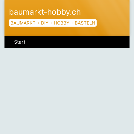
baumarkt-hobby.ch
BAUMARKT + DIY + HOBBY + BASTELN
Start