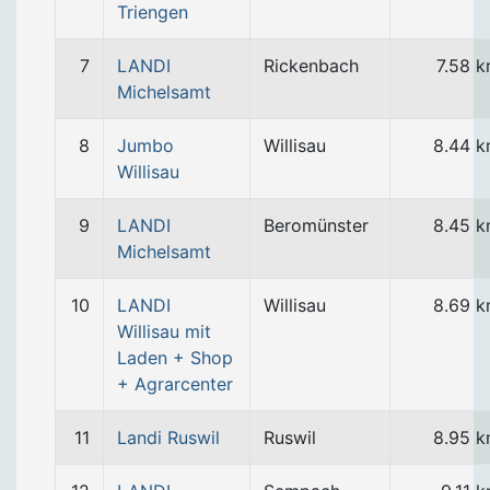
Triengen
7
LANDI
Rickenbach
7.58 
Michelsamt
8
Jumbo
Willisau
8.44 
Willisau
9
LANDI
Beromünster
8.45 
Michelsamt
10
LANDI
Willisau
8.69 
Willisau mit
Laden + Shop
+ Agrarcenter
11
Landi Ruswil
Ruswil
8.95 