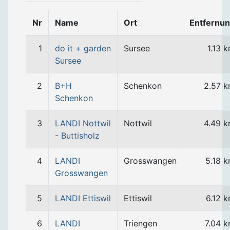
Nr
Name
Ort
Entfernu
1
do it + garden
Sursee
1.13 
Sursee
2
B+H
Schenkon
2.57 
Schenkon
3
LANDI Nottwil
Nottwil
4.49 
- Buttisholz
4
LANDI
Grosswangen
5.18 
Grosswangen
5
LANDI Ettiswil
Ettiswil
6.12 
6
LANDI
Triengen
7.04 