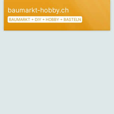
baumarkt-hobby.ch
BAUMARKT + DIY + HOBBY + BASTELN