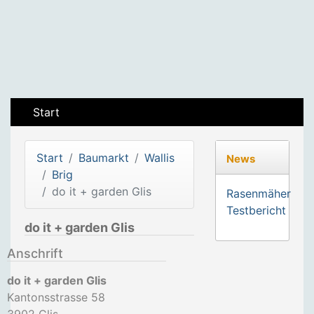
Start
Start
Baumarkt
Wallis
News
Brig
do it + garden Glis
Rasenmäher
Testbericht
do it + garden Glis
Anschrift
do it + garden Glis
Kantonsstrasse 58