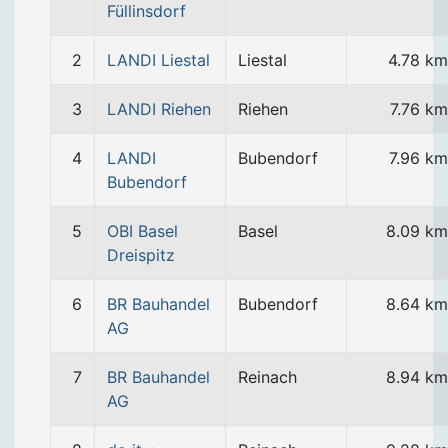
Füllinsdorf
2
LANDI Liestal
Liestal
4.78 km
3
LANDI Riehen
Riehen
7.76 km
4
LANDI
Bubendorf
7.96 km
Bubendorf
5
OBI Basel
Basel
8.09 km
Dreispitz
6
BR Bauhandel
Bubendorf
8.64 km
AG
7
BR Bauhandel
Reinach
8.94 km
AG