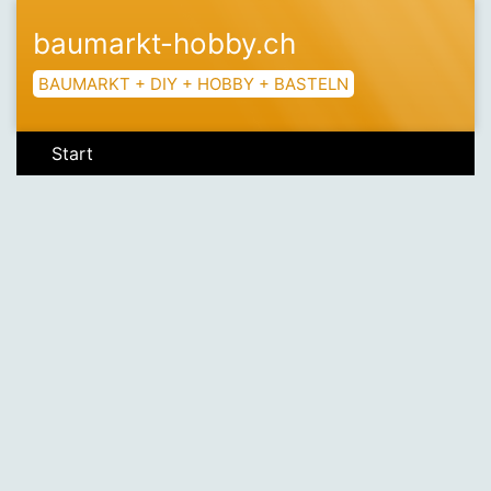
baumarkt-hobby.ch
BAUMARKT + DIY + HOBBY + BASTELN
Start