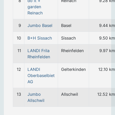
8
do it +
Reinach
9.28 km
garden
Reinach
9
Jumbo Basel
Basel
9.44 km
10
B+H Sissach
Sissach
9.50 km
11
LANDI Frila
Rheinfelden
9.97 km
Rheinfelden
12
LANDI
Gelterkinden
12.10 km
Oberbaselbiet
AG
13
Jumbo
Allschwil
12.52 km
Allschwil