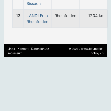
Sissach
13
LANDI Frila
Rheinfelden
17.04 km
Rheinfelden
Links
Kontakt
Datenschutz
www.baumarkt-
-
-
-
© 2026 /
Impressum
hobby.ch