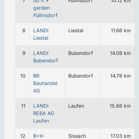
7
do it +
Füllinsdorf
10.12 km
garden
Füllinsdorf
8
LANDI
Liestal
11.66 km
Liestal
9
LANDI
Bubendorf
14.08 km
Bubendorf
10
BR
Bubendorf
14.78 km
Bauhandel
AG
11
LANDI
Laufen
15.86 km
REBA AG
Laufen
12
B+H
Sissach
17.03 km