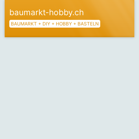
baumarkt-hobby.ch
BAUMARKT + DIY + HOBBY + BASTELN