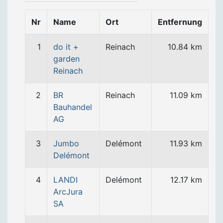
Nr
Name
Ort
Entfernung
1
do it +
Reinach
10.84 km
garden
Reinach
2
BR
Reinach
11.09 km
Bauhandel
AG
3
Jumbo
Delémont
11.93 km
Delémont
4
LANDI
Delémont
12.17 km
ArcJura
SA