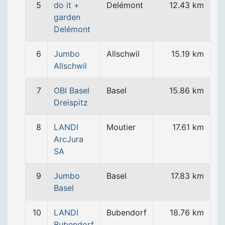
5
do it +
Delémont
12.43 km
garden
Delémont
6
Jumbo
Allschwil
15.19 km
Allschwil
7
OBI Basel
Basel
15.86 km
Dreispitz
8
LANDI
Moutier
17.61 km
ArcJura
SA
9
Jumbo
Basel
17.83 km
Basel
10
LANDI
Bubendorf
18.76 km
Bubendorf