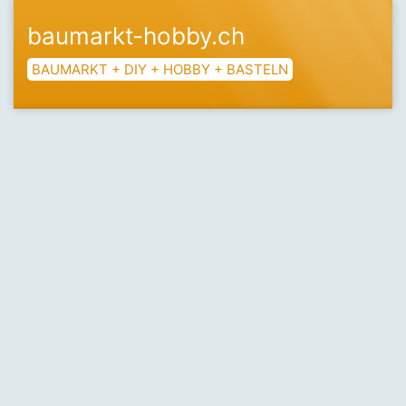
baumarkt-hobby.ch
BAUMARKT + DIY + HOBBY + BASTELN